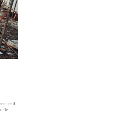
itaire, il
duelle