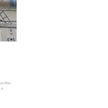
acrifier
 à